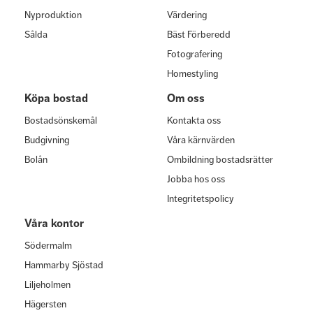
Nyproduktion
Värdering
Sålda
Bäst Förberedd
Fotografering
Homestyling
Köpa bostad
Om oss
Bostadsönskemål
Kontakta oss
Budgivning
Våra kärnvärden
Bolån
Ombildning bostadsrätter
Jobba hos oss
Integritetspolicy
Våra kontor
Södermalm
Hammarby Sjöstad
Liljeholmen
Hägersten