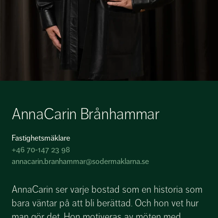
AnnaCarin Brånhammar
Fastighetsmäklare
+46 70-147 23 98
annacarin.branhammar@sodermaklarna.se
AnnaCarin ser varje bostad som en historia som
bara väntar på att bli berättad. Och hon vet hur
man gör det. Hon motiveras av möten med