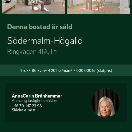
Denna bostad är såld
Södermalm-Högalid
Ringvägen 41A, 1 tr
4
rok
86 kvm
4 201 kr/mån
7 000 000 kr (slutpris)
AnnaCarin Brånhammar
Ansvarig fastighetsmäklare
+46 70-147 23 98
Skicka e-post