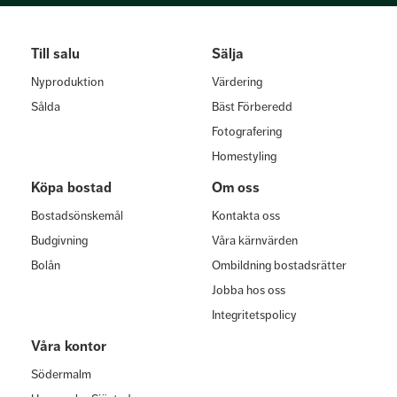
Till salu
Sälja
Nyproduktion
Värdering
Sålda
Bäst Förberedd
Fotografering
Homestyling
Köpa bostad
Om oss
Bostadsönskemål
Kontakta oss
Budgivning
Våra kärnvärden
Bolån
Ombildning bostadsrätter
Jobba hos oss
Integritetspolicy
Våra kontor
Södermalm