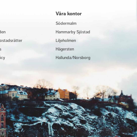
Våra kontor
Södermalm
den
Hammarby Sjöstad
ostadsrätter
Liljeholmen
s
Hägersten
licy
Hallunda/Norsborg