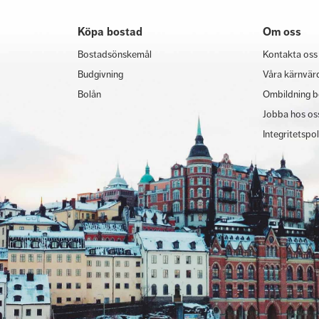
Köpa bostad
Om oss
Bostadsönskemål
Kontakta oss
Budgivning
Våra kärnvär
Bolån
Ombildning b
Jobba hos os
Integritetspo