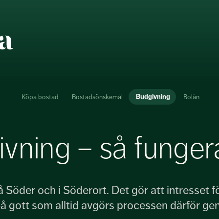
Budgivning
Köpa bostad
Bostadsönskemål
Bolån
vning – så funger
å Söder och i Söderort. Det gör att intresset f
. Så gott som alltid avgörs processen därför g