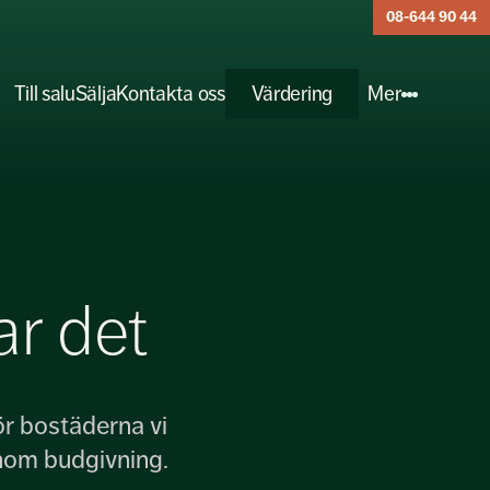
08-644 90 44
Till salu
Sälja
Kontakta oss
Värdering
Mer
ar det
ör bostäderna vi
enom budgivning.