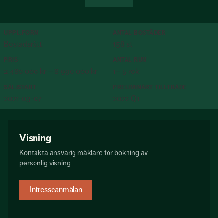
UPPL.FORM
ANTAL
BOSTÄDER
Bostadsrätt
158 st
PRIS
ANTAL RUM
2 480 000 kr – 8 990 000 kr
1– 5 rok
SÄLJSTART
PRELIMINÄRT TILLTRÄDE
2021-03-07
2022 Q1
Visning
Kontakta ansvarig mäklare för bokning av
personlig visning.
Intresseanmälan