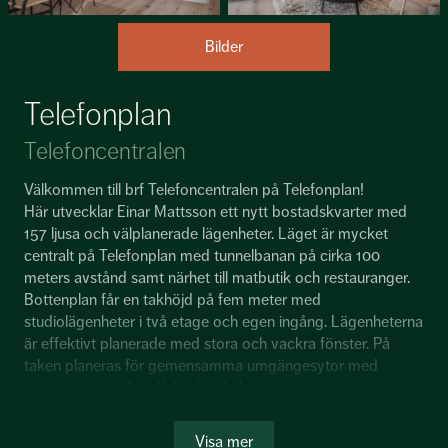
Bilder
Telefonplan
Telefoncentralen
Välkommen till brf Telefoncentralen på Telefonplan!
Här utvecklar Einar Mattsson ett nytt bostadskvarter med
157 ljusa och välplanerade lägenheter. Läget är mycket
centralt på Telefonplan med tunnelbanan på cirka 100
meters avstånd samt närhet till matbutik och restauranger.
Bottenplan får en takhöjd på fem meter med
studiolägenheter i två etage och egen ingång. Lägenheterna
är effektivt planerade med stora och vackra fönster. På
taken planeras för gemensamma umgängesytor med
växthus och odlingslådor för de boende.
Inflytt beräknas att påbörjas kvartal 1 år 2022.
Visa mer