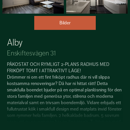
Bilder
Alby
Enskiftesvägen 31
PÅKOSTAT OCH RYMLIGT 2-PLANS RADHUS MED
FRIKÖPT TOMT I ATTRAKTIVT LÄGE!
Drömmer ni om ett fint friköpt radhus där ni vill slippa
kostsamma renoveringar? Då har ni hittat rätt! Detta
smakfulla boendet bjuder på en optimal planlösning för den
stora familjen med generösa ytor, stilrena och moderna
materialval samt en trivsam boendemiljö. Vidare erbjuds ett
fullutrustat kök i smakfull design med matplats invid fönster
som rymmer hela familjen. 2 helkaklade badrum. 5 sovrum
varav ett av sovrummen har en öppenspis. Tvättstuga med
ingång till husets bastu samt ett stort vardagsrum med