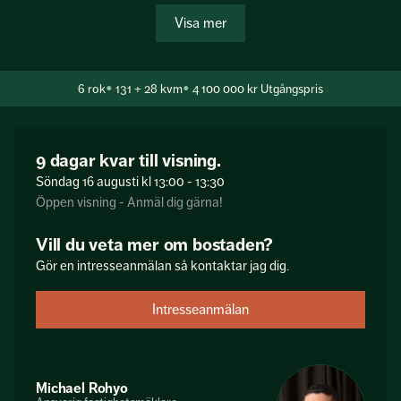
sjöglimt mot Alby sjön.
Visa mer
På den härliga tomten finner ni en stor takad altan med
förlängd trädäck i soligt läge, perfekt plats för familj och
vänner att umgås i soliga dagar och sköna grillkvällar.
6
rok
131 + 28 kvm
4 100 000 kr
Utgångspris
Bostaden är i gott skick med löpande underhåll utfört
såsom: 2022-...
9 dagar kvar till visning.
Söndag 16
augusti
kl 13:00 - 13:30
Öppen visning - Anmäl dig gärna!
Vill du veta mer om bostaden?
Gör en intresseanmälan så kontaktar jag dig.
Intresseanmälan
Michael Rohyo