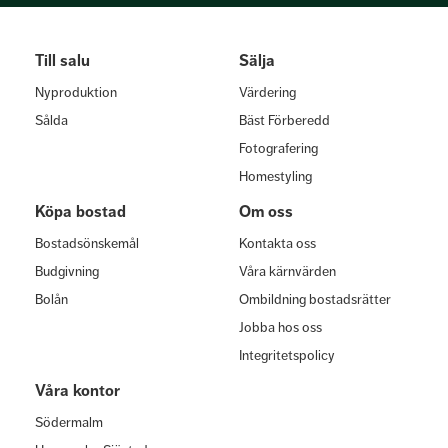
Till salu
Sälja
Nyproduktion
Värdering
Sålda
Bäst Förberedd
Fotografering
Homestyling
Köpa bostad
Om oss
Bostadsönskemål
Kontakta oss
Budgivning
Våra kärnvärden
Bolån
Ombildning bostadsrätter
Jobba hos oss
Integritetspolicy
Våra kontor
Södermalm