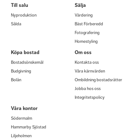
Till salu
Sälja
Nyproduktion
Värdering
Sålda
Bäst Förberedd
Fotografering
Homestyling
Köpa bostad
Om oss
Bostadsönskemål
Kontakta oss
Budgivning
Våra kärnvärden
Bolån
Ombildning bostadsrätter
Jobba hos oss
Integritetspolicy
Våra kontor
Södermalm
Hammarby Sjöstad
Liljeholmen