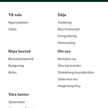
Till salu
Sälja
Nyproduktion
Värdering
Sålda
Bäst Förberedd
Fotografering
Homestyling
Köpa bostad
Om oss
Bostadsönskemål
Kontakta oss
Budgivning
Våra kärnvärden
Bolån
Ombildning bostadsrätter
Jobba hos oss
Integritetspolicy
Våra kontor
Södermalm