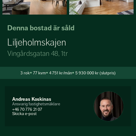
Denna bostad är såld
Liljeholmskajen
Vingårdsgatan 48, 1tr
3
rok
77 kvm
4 751 kr/mån
5 930 000 kr (slutpris)
Andreas Koskinas
Ansvarig fastighetsmäklare
+46 70 776 21 07
Skicka e-post