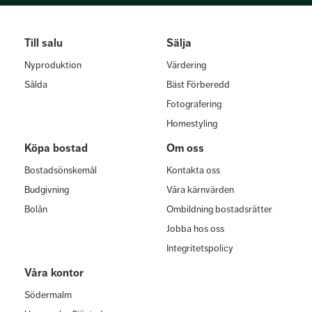
Till salu
Sälja
Nyproduktion
Värdering
Sålda
Bäst Förberedd
Fotografering
Homestyling
Köpa bostad
Om oss
Bostadsönskemål
Kontakta oss
Budgivning
Våra kärnvärden
Bolån
Ombildning bostadsrätter
Jobba hos oss
Integritetspolicy
Våra kontor
Södermalm