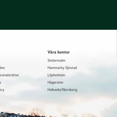
Våra kontor
Södermalm
den
Hammarby Sjöstad
ostadsrätter
Liljeholmen
s
Hägersten
licy
Hallunda/Norsborg