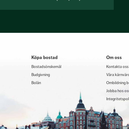
Köpa bostad
Om oss
Bostadsönskemål
Kontakta oss
Budgivning
Våra kärnvär
Bolån
Ombildning b
Jobba hos os
Integritetspo