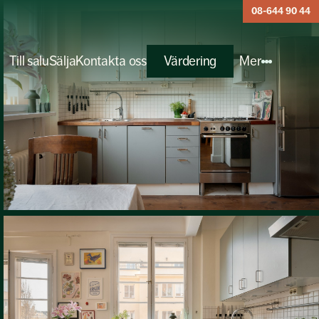
08-644 90 44
Till salu
Sälja
Kontakta oss
Värdering
Mer