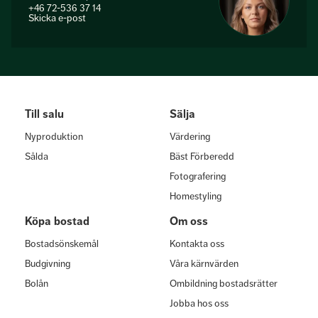
+46 72-536 37 14
Skicka e-post
Till salu
Sälja
Nyproduktion
Värdering
Sålda
Bäst Förberedd
Fotografering
Homestyling
Köpa bostad
Om oss
Bostadsönskemål
Kontakta oss
Budgivning
Våra kärnvärden
Bolån
Ombildning bostadsrätter
Jobba hos oss