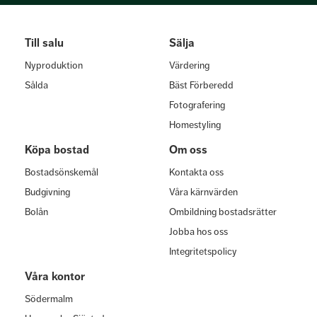
Till salu
Sälja
Nyproduktion
Värdering
Sålda
Bäst Förberedd
Fotografering
Homestyling
Köpa bostad
Om oss
Bostadsönskemål
Kontakta oss
Budgivning
Våra kärnvärden
Bolån
Ombildning bostadsrätter
Jobba hos oss
Integritetspolicy
Våra kontor
Södermalm