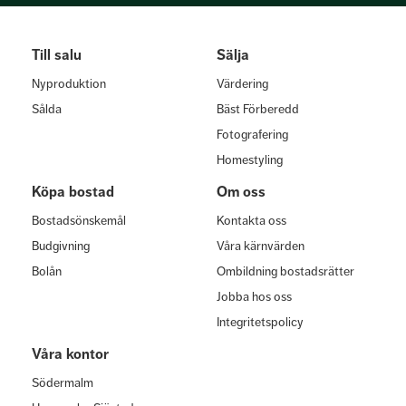
Till salu
Sälja
Nyproduktion
Värdering
Sålda
Bäst Förberedd
Fotografering
Homestyling
Köpa bostad
Om oss
Bostadsönskemål
Kontakta oss
Budgivning
Våra kärnvärden
Bolån
Ombildning bostadsrätter
Jobba hos oss
Integritetspolicy
Våra kontor
Södermalm