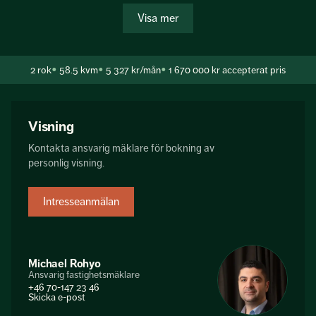
vägguttag, spotbelysning i kök och hall som även har
Visa mer
inbyggda hyllplan med ledbelysning, nya garderober i
sovrummet, nymålade väggar och i vardagsrummet finns
tapet samt en läcker akustikpanel som fondvägg. Dessutom
2
rok
58.5 kvm
5 327 kr/mån
1 670 000 kr
accepterat pris
har badrummet genomgått stambyte...
Visning
Kontakta ansvarig mäklare för bokning av
personlig visning.
Intresseanmälan
Michael Rohyo
Ansvarig fastighetsmäklare
+46 70-147 23 46
Skicka e-post