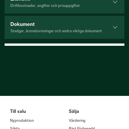
Driftkostnader, avgifter och prisuppgifter
Dokument
Stadgar, årsredovisningar och andra viktiga dokument
Till salu
Sälja
Nyproduktion
Värdering
Sålda
Bäst Förberedd