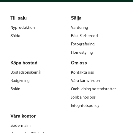
Till salu
Sälja
Nyproduktion
Värdering
Sålda
Bäst Förberedd
Fotografering
Homestyling
Köpa bostad
Om oss
Bostadsönskemål
Kontakta oss
Budgivning
Våra kärnvärden
Bolån
Ombildning bostadsrätter
Jobba hos oss
Integritetspolicy
Våra kontor
Södermalm