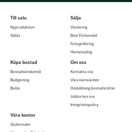
Till salu
Sälja
Nyproduktion
Värdering
Sålda
Bäst Förberedd
Fotografering
Homestyling
Köpa bostad
Om oss
Bostadsönskemål
Kontakta oss
Budgivning
Våra kärnvärden
Bolån
Ombildning bostadsrätter
Jobba hos oss
Integritetspolicy
Våra kontor
Södermalm