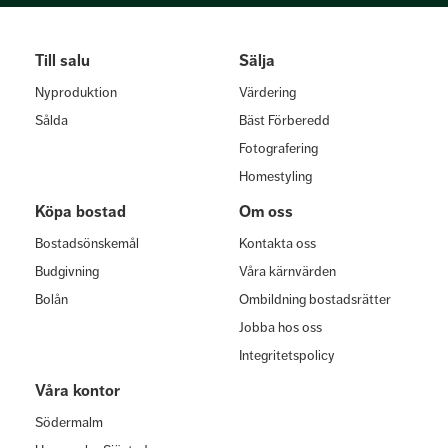
Till salu
Sälja
Nyproduktion
Värdering
Sålda
Bäst Förberedd
Fotografering
Homestyling
Köpa bostad
Om oss
Bostadsönskemål
Kontakta oss
Budgivning
Våra kärnvärden
Bolån
Ombildning bostadsrätter
Jobba hos oss
Integritetspolicy
Våra kontor
Södermalm