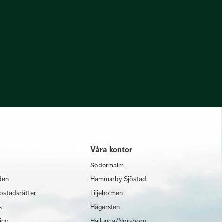
Våra kontor
Södermalm
den
Hammarby Sjöstad
ostadsrätter
Liljeholmen
s
Hägersten
licy
Hallunda/Norsborg