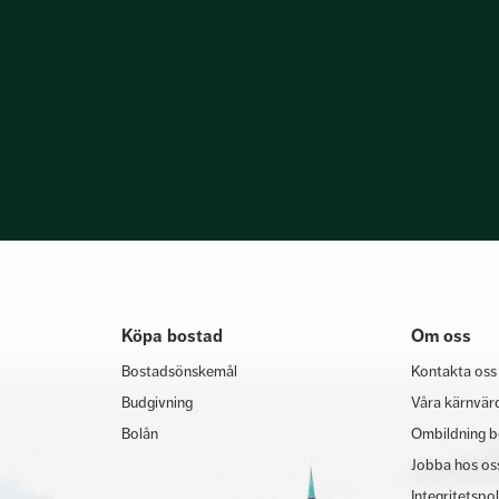
Köpa bostad
Om oss
Bostadsönskemål
Kontakta oss
Budgivning
Våra kärnvär
Bolån
Ombildning b
Jobba hos os
Integritetspo