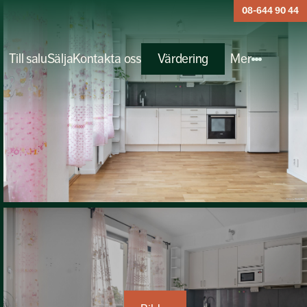
08-644 90 44
Till salu
Sälja
Kontakta oss
Värdering
Mer