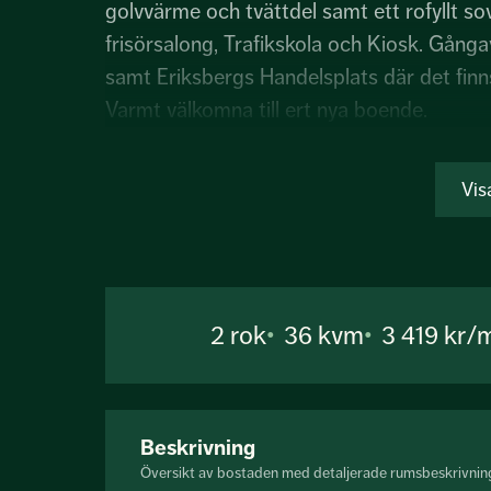
golvvärme och tvättdel samt ett rofyllt 
frisörsalong, Trafikskola och Kiosk. Gång
samt Eriksbergs Handelsplats där det finn
Varmt välkomna till ert nya boende.
Vis
2
rok
36 kvm
3 419 kr/
Beskrivning
Översikt av bostaden med detaljerade rumsbeskrivnin