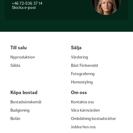
+46 72-536 37 14
Skicka e-post
Till salu
Sälja
Nyproduktion
Värdering
Sålda
Bäst Förberedd
Fotografering
Homestyling
Köpa bostad
Om oss
Bostadsönskemål
Kontakta oss
Budgivning
Våra kärnvärden
Bolån
Ombildning bostadsrätter
Jobba hos oss