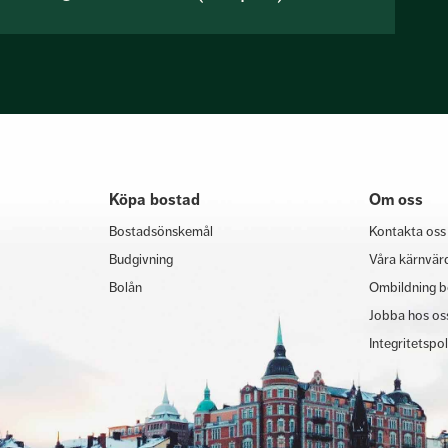
Köpa bostad
Om oss
Bostadsönskemål
Kontakta oss
Budgivning
Våra kärnvär
Bolån
Ombildning b
Jobba hos os
Integritetspo