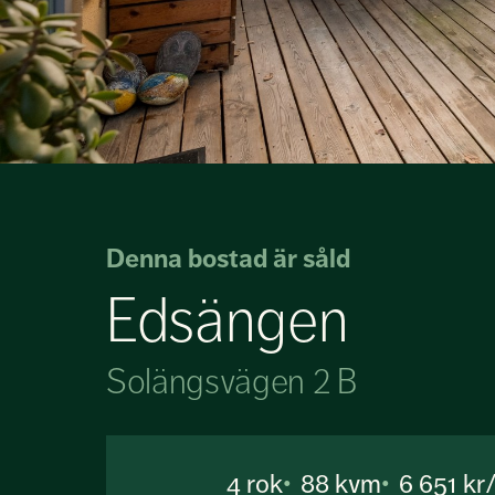
Denna bostad är såld
Edsängen
Solängsvägen 2 B
4
rok
88 kvm
6 651 k