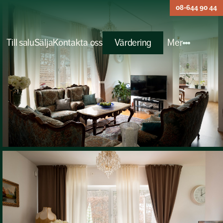
08-644 90 44
Till salu
Sälja
Kontakta oss
Värdering
Mer