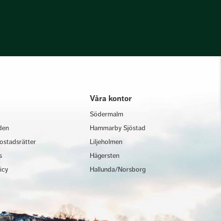
Våra kontor
Södermalm
den
Hammarby Sjöstad
ostadsrätter
Liljeholmen
s
Hägersten
licy
Hallunda/Norsborg