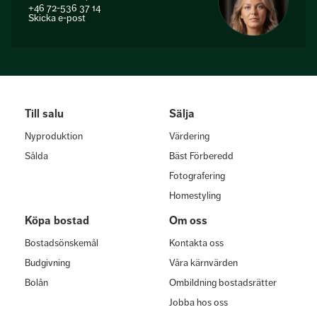
+46 72-536 37 14
Skicka e-post
Till salu
Sälja
Nyproduktion
Värdering
Sålda
Bäst Förberedd
Fotografering
Homestyling
Köpa bostad
Om oss
Bostadsönskemål
Kontakta oss
Budgivning
Våra kärnvärden
Bolån
Ombildning bostadsrätter
Jobba hos oss