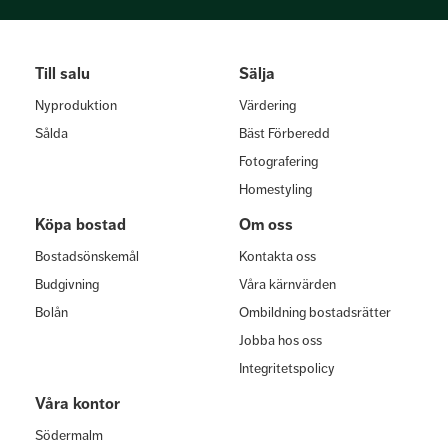
Till salu
Sälja
Nyproduktion
Värdering
Sålda
Bäst Förberedd
Fotografering
Homestyling
Köpa bostad
Om oss
Bostadsönskemål
Kontakta oss
Budgivning
Våra kärnvärden
Bolån
Ombildning bostadsrätter
Jobba hos oss
Integritetspolicy
Våra kontor
Södermalm