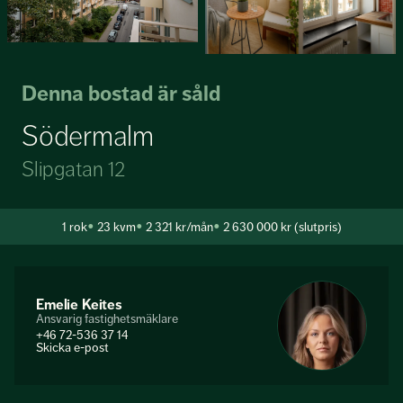
Denna bostad är såld
Södermalm
Slipgatan 12
1
rok
23 kvm
2 321 kr/mån
2 630 000 kr (slutpris)
Emelie Keites
Ansvarig fastighetsmäklare
+46 72-536 37 14
Skicka e-post