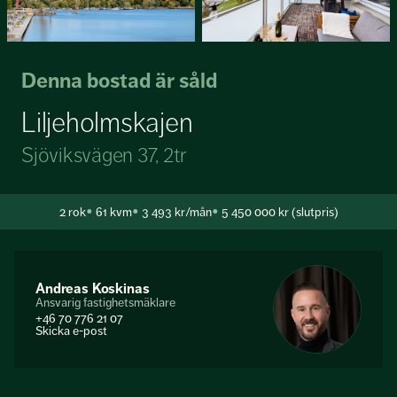
Denna bostad är såld
Liljeholmskajen
Sjöviksvägen 37, 2tr
2
rok
61 kvm
3 493 kr/mån
5 450 000 kr (slutpris)
Andreas Koskinas
Ansvarig fastighetsmäklare
+46 70 776 21 07
Skicka e-post