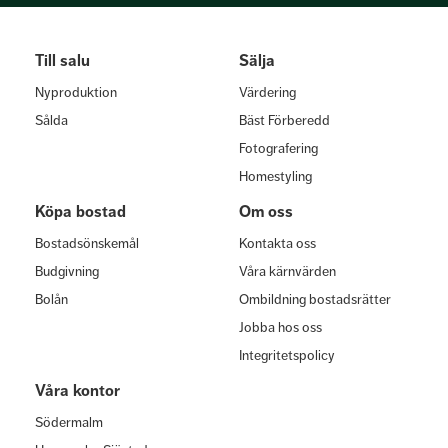
Till salu
Sälja
Nyproduktion
Värdering
Sålda
Bäst Förberedd
Fotografering
Homestyling
Köpa bostad
Om oss
Bostadsönskemål
Kontakta oss
Budgivning
Våra kärnvärden
Bolån
Ombildning bostadsrätter
Jobba hos oss
Integritetspolicy
Våra kontor
Södermalm