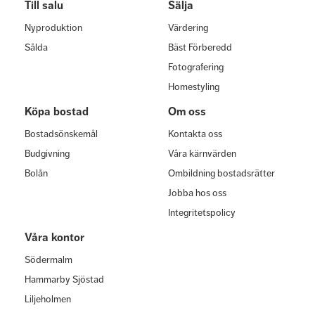
Till salu
Sälja
Nyproduktion
Värdering
Sålda
Bäst Förberedd
Fotografering
Homestyling
Köpa bostad
Om oss
Bostadsönskemål
Kontakta oss
Budgivning
Våra kärnvärden
Bolån
Ombildning bostadsrätter
Jobba hos oss
Integritetspolicy
Våra kontor
Södermalm
Hammarby Sjöstad
Liljeholmen