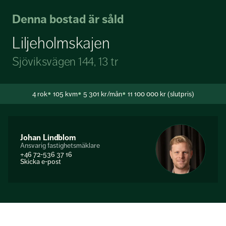
Denna bostad är såld
Liljeholmskajen
Sjöviksvägen 144, 13 tr
4
rok
105 kvm
5 301 kr/mån
11 100 000 kr (slutpris)
Johan Lindblom
Ansvarig fastighetsmäklare
+46 72-536 37 16
Skicka e-post