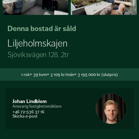
Denna bostad är såld
Liljeholmskajen
Sjöviksvägen 128, 2tr
1
rok
39 kvm
3 109 kr/mån
3 195 000 kr (slutpris)
Johan Lindblom
Ansvarig fastighetsmäklare
+46 72-536 37 16
Skicka e-post