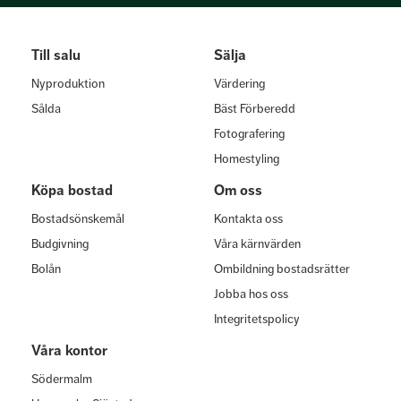
Till salu
Sälja
Nyproduktion
Värdering
Sålda
Bäst Förberedd
Fotografering
Homestyling
Köpa bostad
Om oss
Bostadsönskemål
Kontakta oss
Budgivning
Våra kärnvärden
Bolån
Ombildning bostadsrätter
Jobba hos oss
Integritetspolicy
Våra kontor
Södermalm