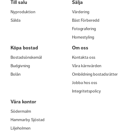
Till salu
Sälja
Nyproduktion
Värdering
Sålda
Bäst Förberedd
Fotografering
Homestyling
Köpa bostad
Om oss
Bostadsönskemål
Kontakta oss
Budgivning
Våra kärnvärden
Bolån
Ombildning bostadsrätter
Jobba hos oss
Integritetspolicy
Våra kontor
Södermalm
Hammarby Sjöstad
Liljeholmen