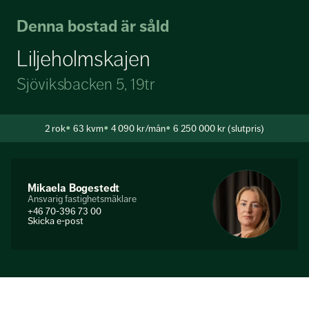
Denna bostad är såld
Liljeholmskajen
Sjöviksbacken 5, 19tr
2
rok
63 kvm
4 090 kr/mån
6 250 000 kr (slutpris)
Mikaela Bogestedt
Ansvarig fastighetsmäklare
+46 70-396 73 00
Skicka e-post