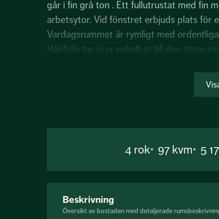
går i fin grå ton . Ett fullutrustat med fi
arbetsytor. Vid fönstret erbjuds plats för
Vardagsrummet är rymligt med ordentliga l
Härifrån tar ni er enkelt ut till den stora
härligt uterum, vår, sommar och höst.
Lägenheten har tre rymliga sovrum. Två a
Vis
innergård samt ett av dem, mot lugna Fr
Lägenhetens badrum är väl placerade i ha
en praktisk tvättavdelning med tillhöra...
4
rok
97 kvm
5 1
Beskrivning
Översikt av bostaden med detaljerade rumsbeskrivnin