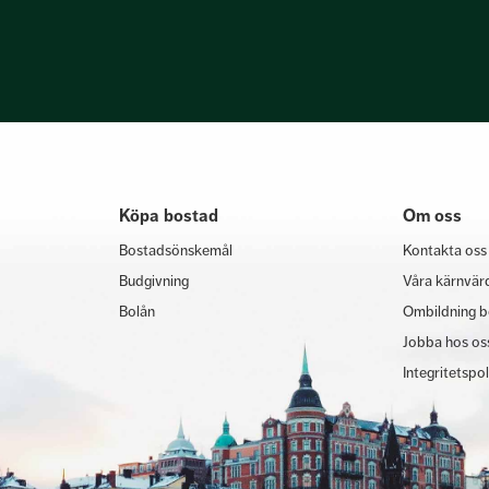
Köpa bostad
Om oss
Bostadsönskemål
Kontakta oss
Budgivning
Våra kärnvär
Bolån
Ombildning b
Jobba hos os
Integritetspo