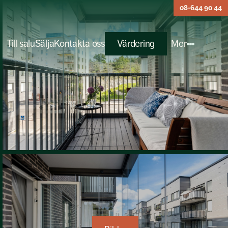
08-644 90 44
Till salu
Sälja
Kontakta oss
Värdering
Mer