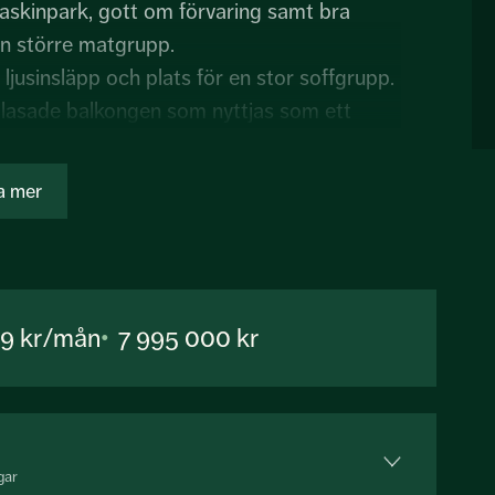
n maskinpark, gott om förvaring samt bra
 en större matgrupp.
jusinsläpp och plats för en stor soffgrupp.
 inglasade balkongen som nyttjas som ett
v dem vetter mot föreningens lugna
a mer
edsborgsgatan.
llen . Det största av dem med badkar, och
79 kr/mån
7 995 000 kr
gar