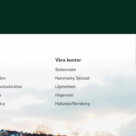
Våra kontor
Södermalm
den
Hammarby Sjöstad
ostadsrätter
Liljeholmen
s
Hägersten
licy
Hallunda/Norsborg