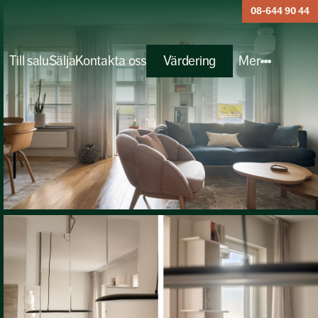
08-644 90 44
Till salu
Sälja
Kontakta oss
Värdering
Mer