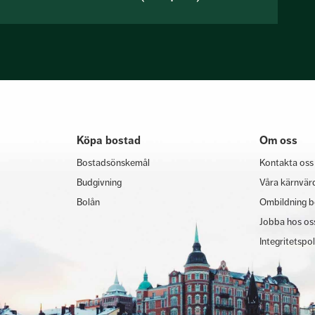
Köpa bostad
Om oss
Bostadsönskemål
Kontakta oss
Budgivning
Våra kärnvär
Bolån
Ombildning b
Jobba hos os
Integritetspo