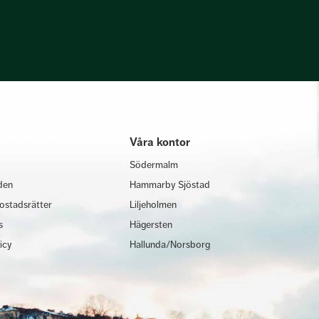
Våra kontor
Södermalm
den
Hammarby Sjöstad
ostadsrätter
Liljeholmen
s
Hägersten
licy
Hallunda/Norsborg