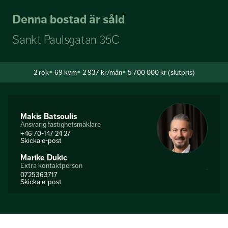
Denna bostad är såld
Sankt Paulsgatan 35C
2
rok
69 kvm
2 937 kr/mån
5 700 000 kr (slutpris)
Makis Batsoulis
Ansvarig fastighetsmäklare
+46 70-147 24 27
Skicka e-post
Marike Dukic
Extra kontaktperson
0725363717
Skicka e-post