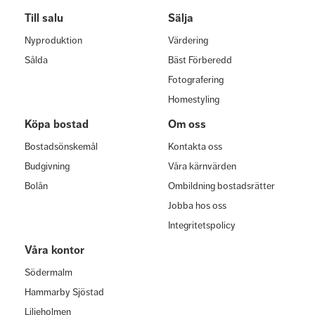
Till salu
Sälja
Nyproduktion
Värdering
Sålda
Bäst Förberedd
Fotografering
Homestyling
Köpa bostad
Om oss
Bostadsönskemål
Kontakta oss
Budgivning
Våra kärnvärden
Bolån
Ombildning bostadsrätter
Jobba hos oss
Integritetspolicy
Våra kontor
Södermalm
Hammarby Sjöstad
Liljeholmen