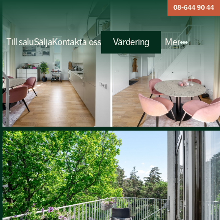
08-644 90 44
Till salu
Sälja
Kontakta oss
Värdering
Mer