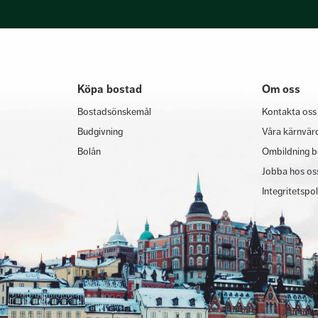
Köpa bostad
Om oss
Bostadsönskemål
Kontakta oss
Budgivning
Våra kärnvär
Bolån
Ombildning b
Jobba hos os
Integritetspo