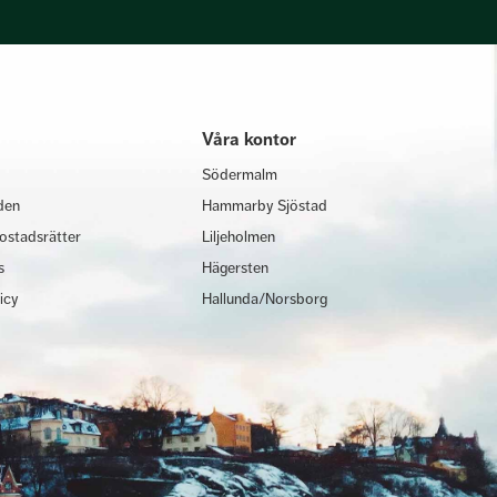
Våra kontor
Södermalm
den
Hammarby Sjöstad
ostadsrätter
Liljeholmen
s
Hägersten
licy
Hallunda/Norsborg