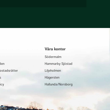
Våra kontor
Södermalm
den
Hammarby Sjöstad
ostadsrätter
Liljeholmen
s
Hägersten
licy
Hallunda/Norsborg