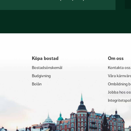
Köpa bostad
Om oss
Bostadsönskemål
Kontakta oss
Budgivning
Våra kärnvär
Bolån
Ombildning b
Jobba hos os
Integritetspo