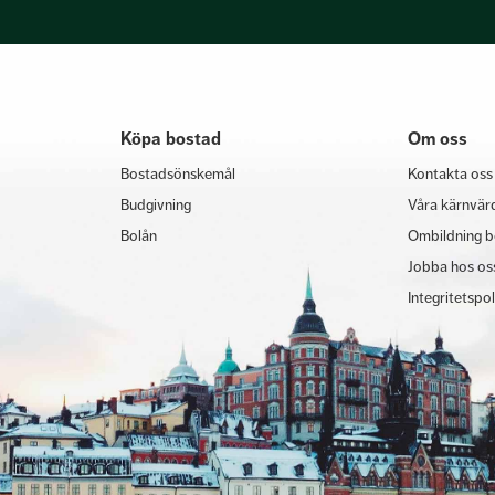
Köpa bostad
Om oss
Bostadsönskemål
Kontakta oss
Budgivning
Våra kärnvär
Bolån
Ombildning b
Jobba hos os
Integritetspo