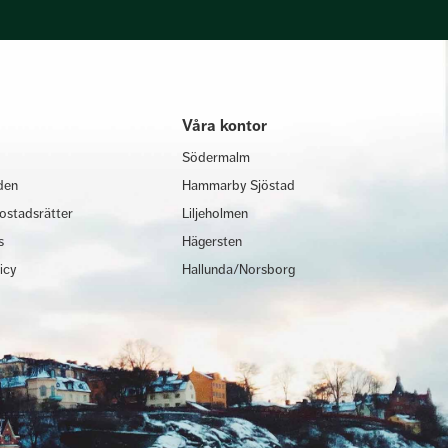
Våra kontor
Södermalm
den
Hammarby Sjöstad
ostadsrätter
Liljeholmen
s
Hägersten
licy
Hallunda/Norsborg