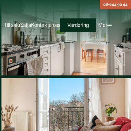
08-644 90 44
Till salu
Sälja
Kontakta oss
Värdering
Mer