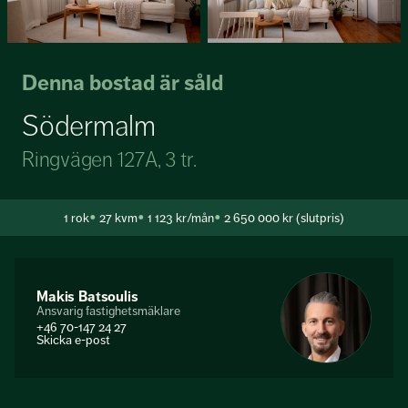
Denna bostad är såld
Södermalm
Ringvägen 127A, 3 tr.
1
rok
27 kvm
1 123 kr/mån
2 650 000 kr (slutpris)
Makis Batsoulis
Ansvarig fastighetsmäklare
+46 70-147 24 27
Skicka e-post