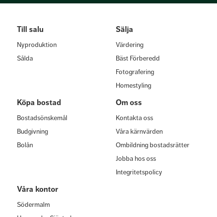
Till salu
Sälja
Nyproduktion
Värdering
Sålda
Bäst Förberedd
Fotografering
Homestyling
Köpa bostad
Om oss
Bostadsönskemål
Kontakta oss
Budgivning
Våra kärnvärden
Bolån
Ombildning bostadsrätter
Jobba hos oss
Integritetspolicy
Våra kontor
Södermalm