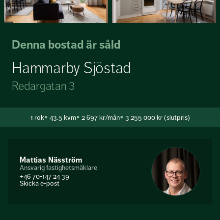
Denna bostad är såld
Hammarby Sjöstad
Redargatan 3
1
rok
43.5 kvm
2 697 kr/mån
3 255 000 kr (slutpris)
Mattias Näsström
Ansvarig fastighetsmäklare
+46 70-147 24 39
Skicka e-post