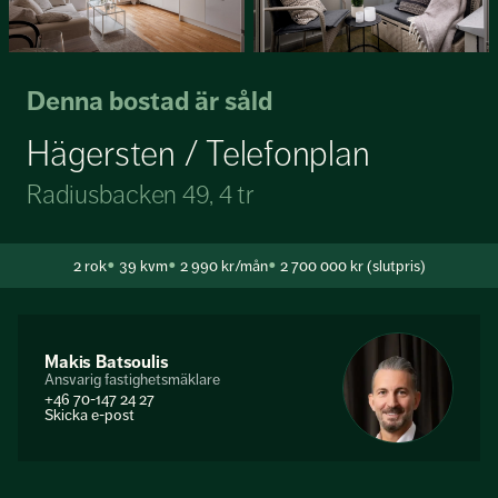
Denna bostad är såld
Hägersten / Telefonplan
Radiusbacken 49, 4 tr
2
rok
39 kvm
2 990 kr/mån
2 700 000 kr (slutpris)
Makis Batsoulis
Ansvarig fastighetsmäklare
+46 70-147 24 27
Skicka e-post