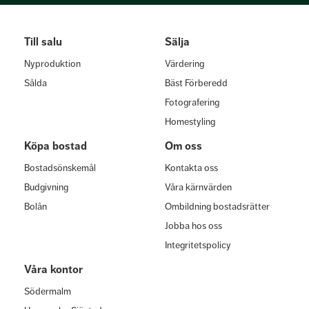
Till salu
Sälja
Nyproduktion
Värdering
Sålda
Bäst Förberedd
Fotografering
Homestyling
Köpa bostad
Om oss
Bostadsönskemål
Kontakta oss
Budgivning
Våra kärnvärden
Bolån
Ombildning bostadsrätter
Jobba hos oss
Integritetspolicy
Våra kontor
Södermalm