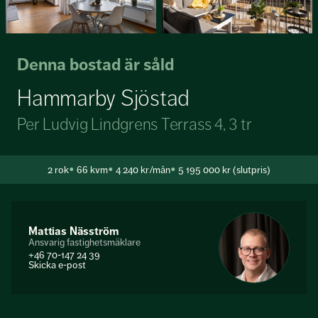
Denna bostad är såld
Hammarby Sjöstad
Per Ludvig Lindgrens Terrass 4, 3 tr
2
rok
66 kvm
4 240 kr/mån
5 195 000 kr (slutpris)
Mattias Näsström
Ansvarig fastighetsmäklare
+46 70-147 24 39
Skicka e-post