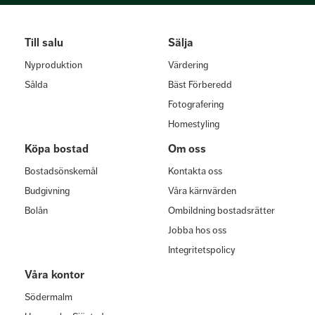
Till salu
Sälja
Nyproduktion
Värdering
Sålda
Bäst Förberedd
Fotografering
Homestyling
Köpa bostad
Om oss
Bostadsönskemål
Kontakta oss
Budgivning
Våra kärnvärden
Bolån
Ombildning bostadsrätter
Jobba hos oss
Integritetspolicy
Våra kontor
Södermalm