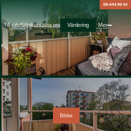
08-644 90 44
Till salu
Sälja
Kontakta oss
Värdering
Mer
Bilder