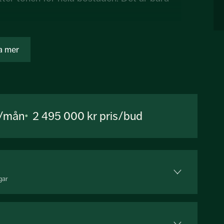
 Arena och Globenområdets breda utbud av
a mer
igt som lummiga parker och natursköna
alm nås på cirka 15 minuters promenad.
r/mån
2 495 000 kr
pris/bud
gar