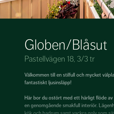
Globen/Blåsut
Pastellvägen 18, 3/3 tr
Välkommen till en stilfull och mycket välp
fantastiskt ljusinsläpp!
Här bor du ostört med ett härligt flöde av 
en genomgående smakfull interiör. Lägenh
kök och badrum samt vackra golv som sätt