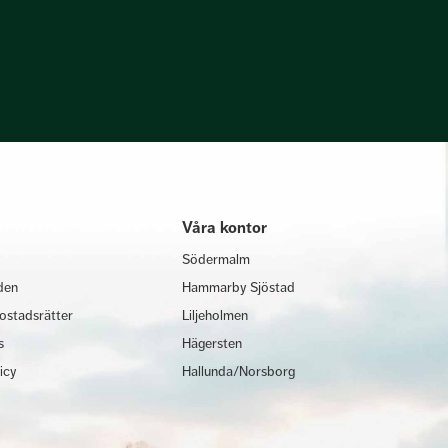
Våra kontor
Södermalm
den
Hammarby Sjöstad
ostadsrätter
Liljeholmen
s
Hägersten
licy
Hallunda/Norsborg