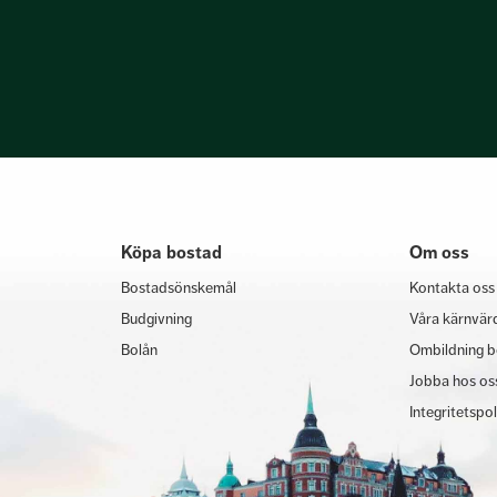
Köpa bostad
Om oss
Bostadsönskemål
Kontakta oss
Budgivning
Våra kärnvär
Bolån
Ombildning b
Jobba hos os
Integritetspo