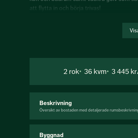
att flytta in och börja trivas!
Ett ypperligt läge med närhet till Tele2
Vis
restauranger, nöjen och service – samtid
promenadstråk finns runt hörnet. Söderm
2
rok
36 kvm
3 445 k
Beskrivning
Översikt av bostaden med detaljerade rumsbeskrivnin
Byggnad