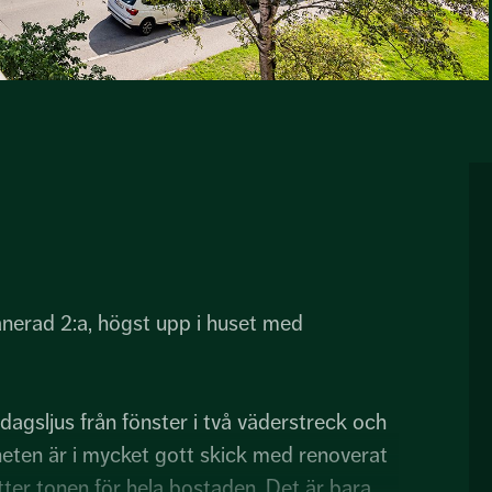
lanerad 2:a, högst upp i huset med
dagsljus från fönster i två väderstreck och
eten är i mycket gott skick med renoverat
er tonen för hela bostaden. Det är bara