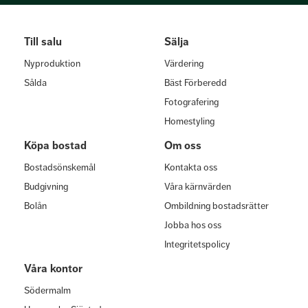
Till salu
Sälja
Nyproduktion
Värdering
Sålda
Bäst Förberedd
Fotografering
Homestyling
Köpa bostad
Om oss
Bostadsönskemål
Kontakta oss
Budgivning
Våra kärnvärden
Bolån
Ombildning bostadsrätter
Jobba hos oss
Integritetspolicy
Våra kontor
Södermalm