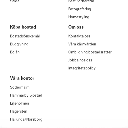
Sålda
Bäst Förberedd
Fotografering
Homestyling
Köpa bostad
Om oss
Bostadsönskemål
Kontakta oss
Budgivning
Våra kärnvärden
Bolån
Ombildning bostadsrätter
Jobba hos oss
Integritetspolicy
Våra kontor
Södermalm
Hammarby Sjöstad
Liljeholmen
Hägersten
Hallunda/Norsborg