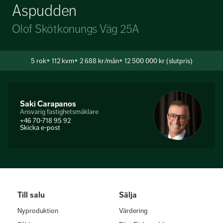
Aspudden
Olof Skötkonungs Väg 25A
5
rok
112 kvm
2 688 kr/mån
12 500 000 kr (slutpris)
Saki Carapanos
Ansvarig fastighetsmäklare
+46 70-718 95 92
Skicka e-post
Till salu
Sälja
Nyproduktion
Värdering