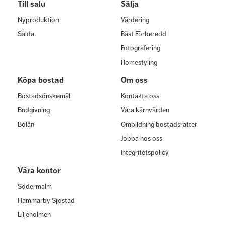
Till salu
Sälja
Nyproduktion
Värdering
Sålda
Bäst Förberedd
Fotografering
Homestyling
Köpa bostad
Om oss
Bostadsönskemål
Kontakta oss
Budgivning
Våra kärnvärden
Bolån
Ombildning bostadsrätter
Jobba hos oss
Integritetspolicy
Våra kontor
Södermalm
Hammarby Sjöstad
Liljeholmen