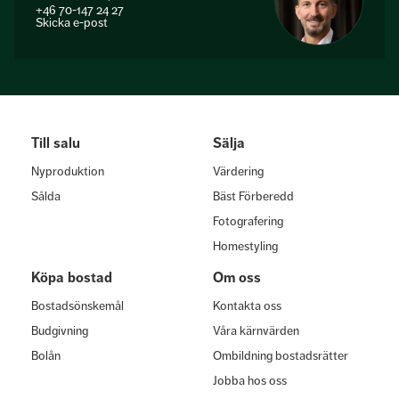
+46 70-147 24 27
Skicka e-post
Till salu
Sälja
Nyproduktion
Värdering
Sålda
Bäst Förberedd
Fotografering
Homestyling
Köpa bostad
Om oss
Bostadsönskemål
Kontakta oss
Budgivning
Våra kärnvärden
Bolån
Ombildning bostadsrätter
Jobba hos oss