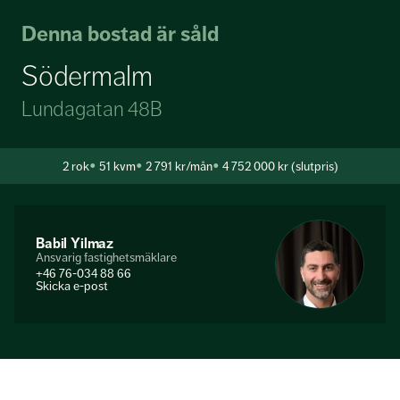
Denna bostad är såld
Södermalm
Lundagatan 48B
2
rok
51 kvm
2 791 kr/mån
4 752 000 kr (slutpris)
Babil Yilmaz
Ansvarig fastighetsmäklare
+46 76-034 88 66
Skicka e-post