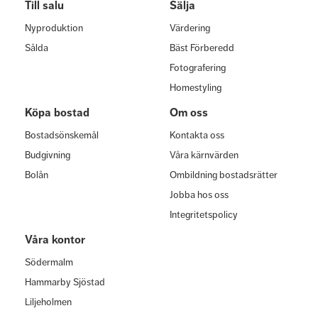
Till salu
Sälja
Nyproduktion
Värdering
Sålda
Bäst Förberedd
Fotografering
Homestyling
Köpa bostad
Om oss
Bostadsönskemål
Kontakta oss
Budgivning
Våra kärnvärden
Bolån
Ombildning bostadsrätter
Jobba hos oss
Integritetspolicy
Våra kontor
Södermalm
Hammarby Sjöstad
Liljeholmen