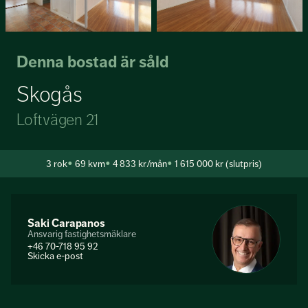
Denna bostad är såld
Skogås
Loftvägen 21
3
rok
69 kvm
4 833 kr/mån
1 615 000 kr (slutpris)
Saki Carapanos
Ansvarig fastighetsmäklare
+46 70-718 95 92
Skicka e-post