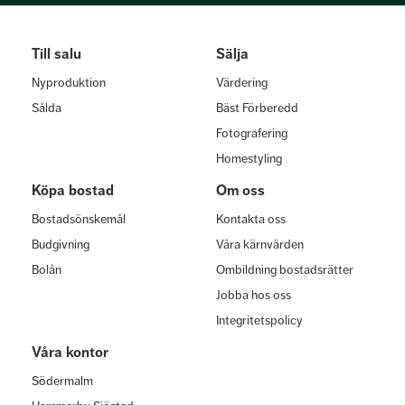
Till salu
Sälja
Nyproduktion
Värdering
Sålda
Bäst Förberedd
Fotografering
Homestyling
Köpa bostad
Om oss
Bostadsönskemål
Kontakta oss
Budgivning
Våra kärnvärden
Bolån
Ombildning bostadsrätter
Jobba hos oss
Integritetspolicy
Våra kontor
Södermalm