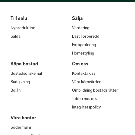
Till salu
Sälja
Nyproduktion
Värdering
Sålda
Bäst Förberedd
Fotografering
Homestyling
Köpa bostad
Om oss
Bostadsönskemål
Kontakta oss
Budgivning
Våra kärnvärden
Bolån
Ombildning bostadsrätter
Jobba hos oss
Integritetspolicy
Våra kontor
Södermalm