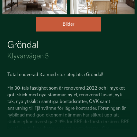
Bilder
Gröndal
Klyvarvägen 5
Totalrenoverad 3:a med stor uteplats i Gröndal!
Fin 30-tals fastighet som är renoverad 2022 och i mycket
gott skick med nya stammar, ny el, renoverad fasad, nytt
tak, nya ytskikt i samtliga bostadsrätter, OVK samt
anslutning till Fjärrvärme för lägre kostnader. Föreningen är
nybildad med god ekonomi där man har säkrat upp att
räntan ej kan överstiga 2,9% för BRF de första tre åren. BRF
består av 12 lägenheter varav 11 bostadsrätter. Om
hyresrätter säljs i framtiden få finns ett avtal med f.d ägare