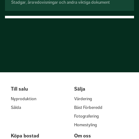
Stadgar, årsredovisningar och andra viktiga dokument
Till salu
Sälja
Nyproduktion
Värdering
Sålda
Bäst Förberedd
Fotografering
Homestyling
Köpa bostad
Om oss