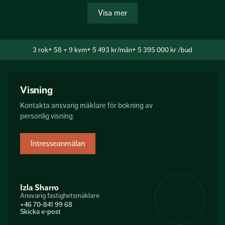
till fastigheten att eventuella inkomster för försäljningen till
Visa mer
allra största delen tillfaller den före detta fastighetsägaren.
Föreningen har en fin stor villaträdgård med ett flertal
uteplatser för föreningens medlemmar. BRF har även
3
rok
58 + 9 kvm
5 493 kr/mån
5 395 000 kr
/bud
tvättstuga, cykelrum och ett förråd som tillhör varje bostad.
Gröndal ligger med närhet till innerstan och har...
Visning
Kontakta ansvarig mäklare för bokning av
personlig visning.
Intresseanmälan
Izla Sharro
Ansvarig fastighetsmäklare
+46 70-841 99 68
Skicka e-post