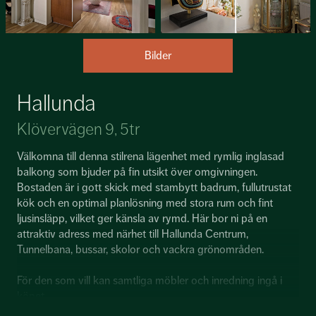
Bilder
Hallunda
Klövervägen 9, 5tr
Välkomna till denna stilrena lägenhet med rymlig inglasad
balkong som bjuder på fin utsikt över omgivningen.
Bostaden är i gott skick med stambytt badrum, fullutrustat
kök och en optimal planlösning med stora rum och fint
ljusinsläpp, vilket ger känsla av rymd. Här bor ni på en
attraktiv adress med närhet till Hallunda Centrum,
Tunnelbana, bussar, skolor och vackra grönområden.
För den som vill kan samtliga möbler och inredning ingå i
köpet.