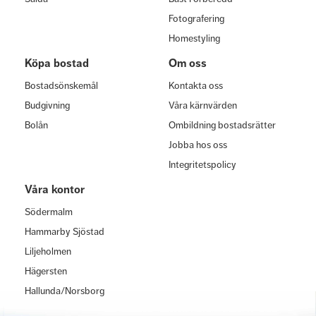
Fotografering
Homestyling
Köpa bostad
Om oss
Bostadsönskemål
Kontakta oss
Budgivning
Våra kärnvärden
Bolån
Ombildning bostadsrätter
Jobba hos oss
Integritetspolicy
Våra kontor
Södermalm
Hammarby Sjöstad
Liljeholmen
Hägersten
Hallunda/Norsborg