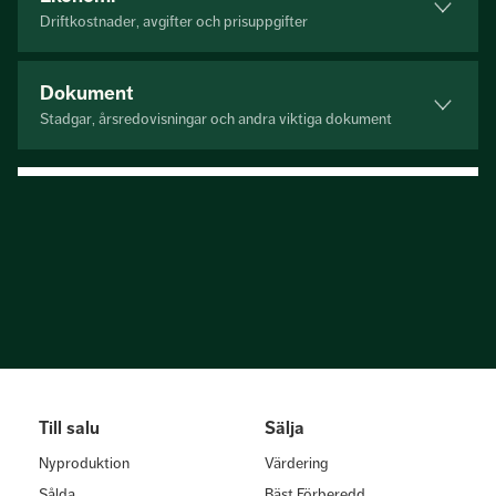
Driftkostnader, avgifter och prisuppgifter
Dokument
Stadgar, årsredovisningar och andra viktiga dokument
Till salu
Sälja
Nyproduktion
Värdering
Sålda
Bäst Förberedd