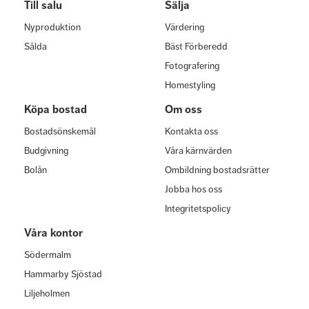
Till salu
Sälja
Nyproduktion
Värdering
Sålda
Bäst Förberedd
Fotografering
Homestyling
Köpa bostad
Om oss
Bostadsönskemål
Kontakta oss
Budgivning
Våra kärnvärden
Bolån
Ombildning bostadsrätter
Jobba hos oss
Integritetspolicy
Våra kontor
Södermalm
Hammarby Sjöstad
Liljeholmen