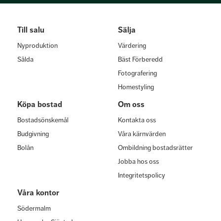
Till salu
Sälja
Nyproduktion
Värdering
Sålda
Bäst Förberedd
Fotografering
Homestyling
Köpa bostad
Om oss
Bostadsönskemål
Kontakta oss
Budgivning
Våra kärnvärden
Bolån
Ombildning bostadsrätter
Jobba hos oss
Integritetspolicy
Våra kontor
Södermalm