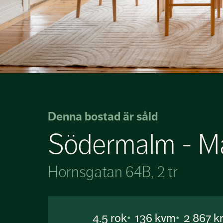
Denna bostad är såld
Södermalm - Ma
Hornsgatan 64B, 2 tr
4.5
rok
136 kvm
2 867 k