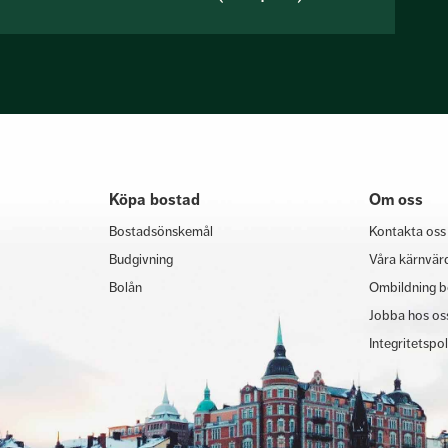
Köpa bostad
Om oss
Bostadsönskemål
Kontakta oss
Budgivning
Våra kärnvär
Bolån
Ombildning b
Jobba hos os
Integritetspo