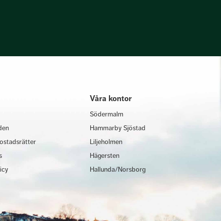
Våra kontor
Södermalm
den
Hammarby Sjöstad
ostadsrätter
Liljeholmen
s
Hägersten
licy
Hallunda/Norsborg