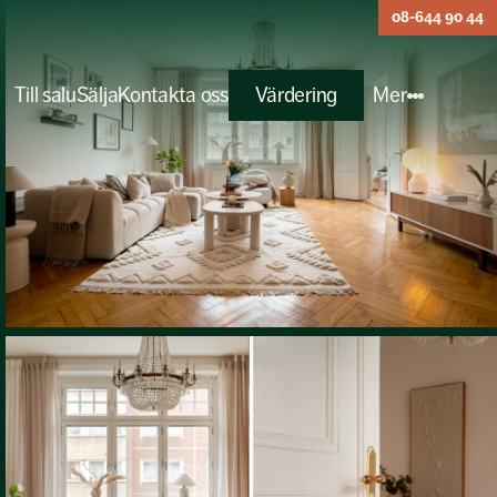
08-644 90 44
Till salu
Sälja
Kontakta oss
Värdering
Mer