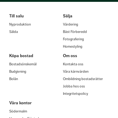
Till salu
Sälja
Nyproduktion
Värdering
Sålda
Bäst Förberedd
Fotografering
Homestyling
Köpa bostad
Om oss
Bostadsönskemål
Kontakta oss
Budgivning
Våra kärnvärden
Bolån
Ombildning bostadsrätter
Jobba hos oss
Integritetspolicy
Våra kontor
Södermalm